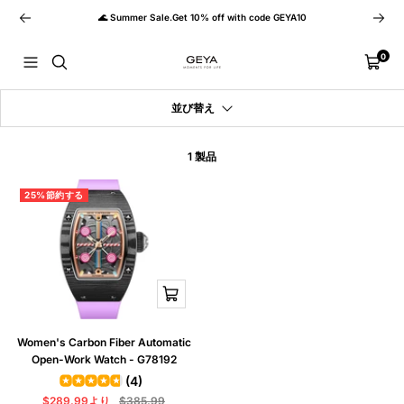
コ
戻
次
🌊 Summer Sale.Get 10% off with code GEYA10
ン
る
へ
テ
GEYA
ン
0
ナ
カ
ツ
ビ
ー
へ
ゲ
ト
ス
並び替え
ー
キ
シ
ッ
ョ
プ
1 製品
ン
25%節約する
ク
イ
ッ
ク
Women's Carbon Fiber Automatic
ビ
Open-Work Watch - G78192
ュ
(4)
ー
セ
通
$289.99より
$385.99