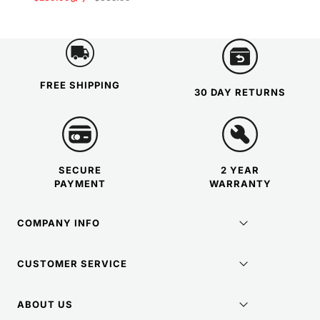
ー
常
ル
価
価
格
格
FREE SHIPPING
30 DAY RETURNS
SECURE
2 YEAR
PAYMENT
WARRANTY
COMPANY INFO
CUSTOMER SERVICE
ABOUT US