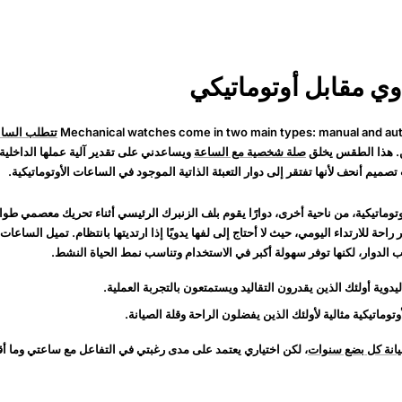
دوي مقابل أوتوماتيكي
Mechanical watches come in two main types: manual and auto
تتطلب الساع
ن. هذا الطقس يخلق
صلة شخصية مع الساعة
ويساعدني على تقدير آلية عملها الداخلية. 
صميم أنحف لأنها تفتقر إلى دوار التعبئة الذاتية الموجود في الساعات الأوتوماتيكية.
وماتيكية، من ناحية أخرى، دوارًا يقوم بلف الزنبرك الرئيسي أثناء تحريك معصمي طوا
راحة للارتداء اليومي، حيث لا أحتاج إلى لفها يدويًا إذا ارتديتها بانتظام. تميل الساعات 
 الدوار، لكنها توفر سهولة أكبر في الاستخدام وتناسب نمط الحياة النشط.
دوية أولئك الذين يقدرون التقاليد ويستمتعون بالتجربة العملية.
وتوماتيكية مثالية لأولئك الذين يفضلون الراحة وقلة الصيانة.
انة كل بضع سنوات
، لكن اختياري يعتمد على مدى رغبتي في التفاعل مع ساعتي وما أق