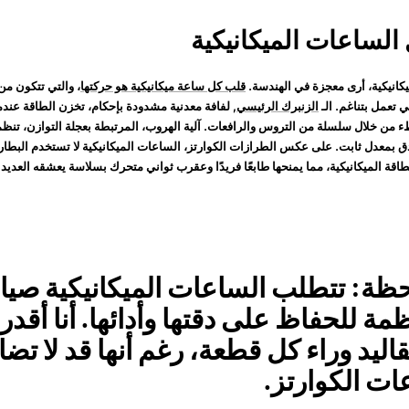
الساعات الميكانيكية
انيكية، أرى معجزة في الهندسة.
قلب كل ساعة ميكانيكية هو حركتها
، والتي تتكون من 
ي تعمل بتناغم. الـ
الزنبرك الرئيسي
, لفافة معدنية مشدودة بإحكام، تخزن الطاقة عندما
ء من خلال سلسلة من التروس والرافعات. آلية الهروب، المرتبطة بعجلة التوازن، تنظ
بمعدل ثابت. على عكس الطرازات الكوارتز، الساعات الميكانيكية لا تستخدم البطاريا
طاقة الميكانيكية، مما يمنحها طابعًا فريدًا وعقرب ثواني متحرك بسلاسة يعشقه العديد 
ظة: تتطلب الساعات الميكانيكية صيان
مة للحفاظ على دقتها وأدائها. أنا أقدر
قاليد وراء كل قطعة، رغم أنها قد لا تض
ت الكوارتز.