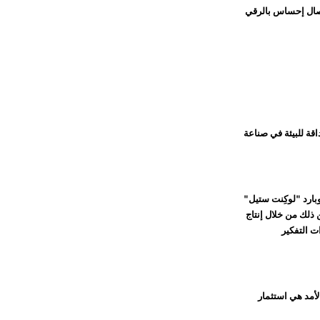
إيصال إحساس بالرقي
اقة للبيئة في صناعة
وبارد "لوكِنت ستيل"
ت تجارية مثل ID Genève الأمور إلى أبعد من ذلك من خلال إنتاج
ت التفكير
لأمد هي استثمار