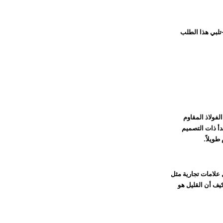
تلبي هذا الطلب
فولاذ المقاوم
دأ ذات التصميم
موًا قويًا ومن المتوقع أن يتوسع بأكثر من 6.5% سنويًا حتى عام 2032. تظل علامات تجارية مثل
يف أن القليل هو