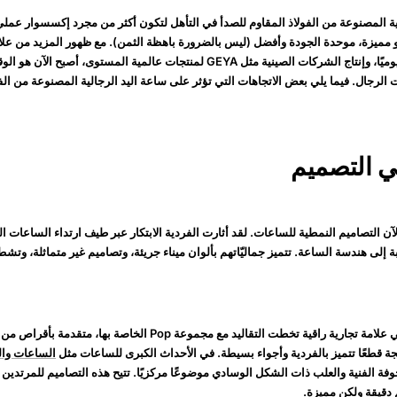
لية المصنوعة من الفولاذ المقاوم للصدأ في التأهل لتكون أكثر من مجرد إكسسوار عملي
مميزة، موحدة الجودة وأفضل (ليس بالضرورة باهظة الثمن). مع ظهور المزيد من عل
الحركة الأوتوماتيكية يوميًا، وإنتاج الشركات الصينية مثل GEYA لمنتجات عالمية المستو
الرجال. فيما يلي بعض الاتجاهات التي تؤثر على ساعة اليد الرجالية المصنوعة من الفو
 التصاميم النمطية للساعات. لقد أثارت الفردية الابتكار عبر طيف ارتداء الساعات ا
ة إلى هندسة الساعة. تتميز جماليّاتهم بألوان ميناء جريئة، وتصاميم غير متماثلة، وتش
H. Moser & Cie. هي علامة تجارية راقية تخطت التقاليد مع مجموعة Pop الخا
نتجة قطعًا تتميز بالفردية وأجواء بسيطة. في الأحداث الكبرى للساعات مثل
الساعات والعج
فة الفنية والعلب ذات الشكل الوسادي موضوعًا مركزيًا. تتيح هذه التصاميم للمرتدين
 دقيقة ولكن مميزة.