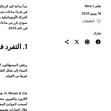
بقلم Nina J
تبدأ ساعة اليد الرجا
في شراء ساعات تبدو 
16 يونيو 2025
0تعليقات
نموذج بارز من ساعات 
في عام 2025.
شارك
1. التفرد في التصميم
يرفض المستهلكون الآن
الميناء إلى شكل العلب
غيرها من القوام.
اللازورد والفيروز، م
أصبحت الموانئ المجو
خلال اختيارات تصميم