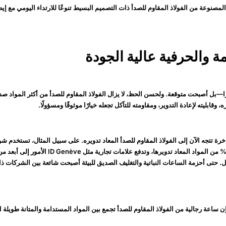
مصنوعة من الفولاذ المقاوم للصدأ ذات التصميم البسيط تنوعًا للارتداء اليومي مع 
رًا—بل أصبحت متوقعة. ولحسن الحظ، لا يزال الفولاذ المقاوم للصدأ من أكثر المواد صد
قابليته لإعادة التدوير، ومقاومته للتآكل تجعله خيارًا موثوقًا ومسؤولًا.
اخرة تتجه الآن إلى الفولاذ المقاوم للصدأ المعاد تدويره. على سبيل المثال، تستخدم ش
المصنوع من 80-90% من المواد المعاد تدويرها، وتدفع علاما
ل. حتى أحزمة الساعات النباتية والتغليف الصديق للبيئة أصبحت شائعة بين الشركات ذا
ن ساعة رجالية من الفولاذ المقاوم للصدأ تجمع بين المواد المستدامة والمتانة طويلة ا