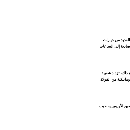
ا تعتبر الحرفية أمرًا حاسمًا، يرغب المشترون أيضًا في الأسعار المعقولة. لحسن الحظ، يقدم عام 2025 العديد من خيارات
تصادية إلى الساعات
 ذلك، تزداد شعبية
ماتيكية من الفولاذ
Geya Wat بتقليص الفجوة مع المصنعين الأوروبيين، حيث