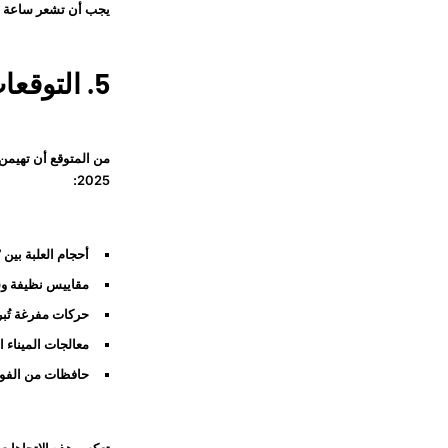
يجب أن تشعر ساعة رجا
5. التوقعات لأساليب الموضة في عام 2025
من المتوقع أن تهيمن
2025:
أحجام العلبة بين 37–41 مم، تجذب كل من التقليديين والمرتدين العصريين
مقاييس نظيفة وس
حركات مفرغة تُبرز
معالجات الميناء 
حافظات من الفولاذ