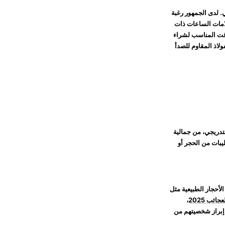
. لدى الجمهور رغبة
امات الساعات ذات
ى، أصبح الآن هو الوقت المناسب لشراء
لاذ المقاوم للصدأ
لتدريجي، من جمالية
طيبات من الحجر أو
صة بها، متقدمة بأقراص من الأحجار الطبيعية مثل
ائب 2025
،
 إبراز شخصيتهم من