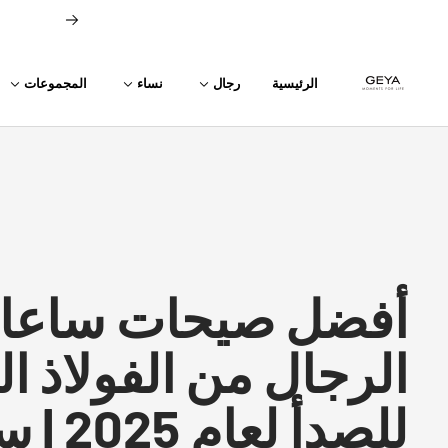
خطي
السابق
لى
حتوي
GEYA
الرئيسية
رجال
نساء
المجموعات
أفضل صيحات ساعا
الرجال من الفولاذ ا
للصدأ لع