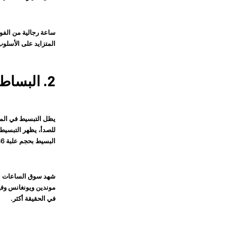
ساعة رجالية من الفو
المتزايد على الأسلوب
2. البساطة هي المفتاح
يظل التبسيط في المق
للصدأ، يظهر التبسيط 
البسيط بحجم علبة 36-40 مم، وأذرع بسيطة، وأوجه نظيفة غير محددة، تُرتدى بسهولة وتخلق إطلالات تدوم طويلاً.
موندين ويونغانس وفية
في الحقيقة أكثر.