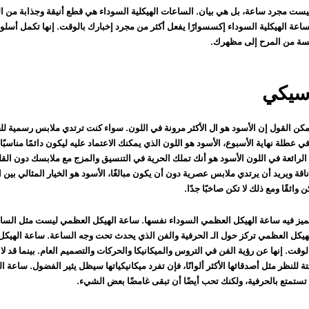
ست مجرد ساعة، بل هي بيان. الساعات الهيكلية السوداء هي قطع أنيقة وجذابة من الو
ساعة الهيكلية السوداء إكسسوارًا يفعل أكثر من مجرد إخبارك بالوقت. إنها تكمل أسلو
ة من المرح إلى مظهرك.
اسيكي
يمكن القول إن الأسود هو ال
الأكثر مرونة في اللون
. سواء كنت ترتدي ملابس رسمية لل
في عطلة نهاية الأسبوع، الأسود هو اللون الذي يمكنك الاعتماد عليه ليكون دائمًا مناسبً
لرائعة في اللون الأسود هو أنك تملك الحرية في التنسيق والمزج مع ملابسك دون الق
اقة ويريد أن يرتدي ملابس عصرية دون أن يكون مبالغًا، الأسود هو الخيار المثالي بين ا
ن واثقًا ومع ذلك لا تكن صاخبًا جدًا
.
يميز فيه ساعة الهيكل العظمي السوداء نفسها. ساعة الهيكل العظمي ليست مثل الساعة
يكل العظمي تركز حول الـ
الحرفية والفن
الذي يحدث تحت وجه الساعة. ساعة الهيك
وقت. إنها عن رؤية الفن في التروس والميكانيكا والحركات والتصميم العام. بينما قد ل
 للنظر مثل أصدقائها الأكثر ألوانًا، فإن تفرد ميكانيكياتها سيظل يثير الفضول. ساعة 
تستمتع بالحرفية، ولكنك تحب أيضًا أن تبقى غامضًا بعض الشيء.