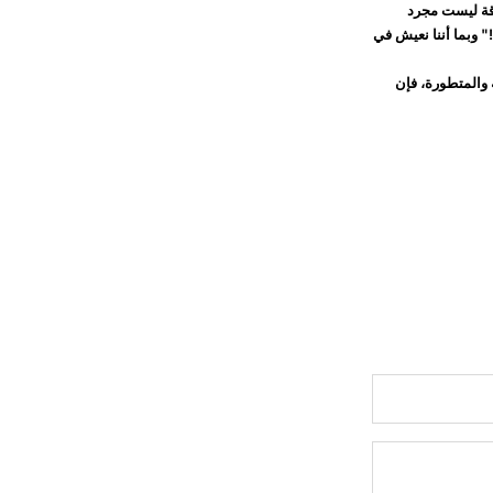
اقة ليست مجرد
" وبما أننا نعيش في
 والمتطورة، فإن