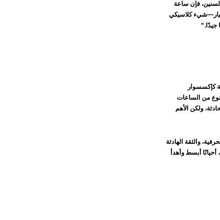
السنين، فإن ساعة
لاختيار—شيء كلاسيكي
جيدًا."
عة كإكسسوار
نوع من الساعات
ادثة، ولكن الأهم
رفية، والثقة الهادئة
أحيانًا أبسط وأهدأ