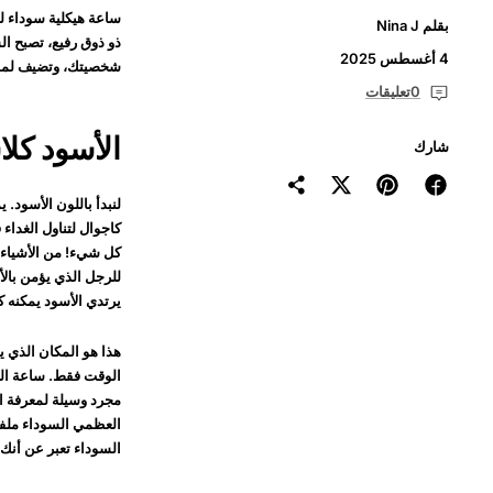
ساعة هيكلية سوداء لي
بقلم Nina J
ذو ذوق رفيع، تصبح ال
4 أغسطس 2025
شخصيتك، وتضيف لمس
0تعليقات
الأسود كل
شارك
لنبدأ باللون الأسود. 
كاجوال لتناول الغداء 
كل شيء! من الأشياء ا
للرجل الذي يؤمن بالأن
يرتدي الأسود يمكنه
ك
هذا هو المكان الذي 
الوقت فقط. ساعة اله
مجرد وسيلة لمعرفة ال
العظمي السوداء ملفتة
السوداء تعبر عن أنك 