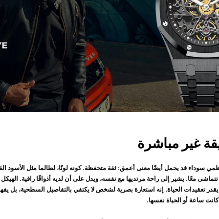
قة غير مباشرة
ي سوداء قد يحمل أيضًا معنى أعمق: ثقة متحفظة. كونه لونًا، لطالما مثل الأسود القو
 تتماشى معًا. يشير إلى راحة مرتديها مع نفسه، ويدل على أن لديه أذواقًا راقية. الهي
يقدر تعقيدات الحياة. إنه استعارة بصرية لشخص لا يكتفي بالتفاصيل السطحية، بل يفهم
انت ساعة أو الحياة نفسها.