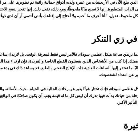
الذي يبلغ الآن في الأربعينيات من عمره ولديه أذواق جمالية راقية تم تطويرها على مر 
 الذات المتطورة. إنها لا تصنع بيانًا ملحوظًا، ومع ذلك، تفعل ذلك. إنها تفخر بنضج ا
 ملحوظ. تقول، "أنا أعرف ما أحب، ولا أحتاج إلى إقناعك بأنني أنتمي أو أن لدي ذوقًا 
ي زي التنكر
دما ترتدي ساعة هيكل عظمي سوداء، فالأمر ليس فقط لمعرفة الوقت. بل لارتداء سا
يتك. إذا كنت من الأشخاص الذين يفضلون القطع الخاصة والفريدة، فإن ارتداء هذا ال
ا ما تفتقر إليها الساعات العادية ذات الإنتاج الضخم. بالطبع، قد يساعد ذلك في بدء مح
بر عن امتداد لشخصيتك.
 عظمي سوداء، فإنك تختار شيئًا يعبر عن رحلتك الحالية في الحياة - حيث الأصالة، والح
حلة من حياتك بدأت فيها تدرك أن ليس كل ما له قيمة يجب أن يكون صاخبًا؛ في الواقع، 
أثير الأكبر.
خيرة