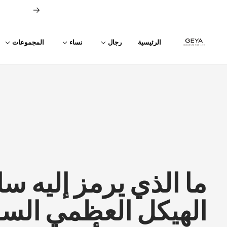
خطي
السابق
لى
حتوي
GEYA
الرئيسية
رجال
نساء
المجموعات
ما الذي يرمز إليه س
الهيكل العظمي السو