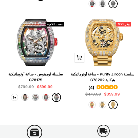
ب
ه
ف
أ
أ
ي
ب
ض
س
ح
ض
ة
و
م
د
ر
وفر 25%
نفدت الكمية
نظرة
سريعة
سلسلة Purity Zircon - ساعة أوتوماتيكية
سلسلة لومينوس - ساعة أوتوماتيكية
هيكلية G78202
G78175
السعر
السعر
$799.99
$599.99
(4)
المخفَّض
العادي
السعر
السعر
$479.99
$359.99
أ
أ
أ
ذ
+1
المخفَّض
العادي
ع
س
ح
ب
ه
ذ
أ
أ
ر
و
م
ي
ب
ه
س
ح
ض
د
ر
ض
ا
ب
و
م
ل
د
ر
م
ز
ي