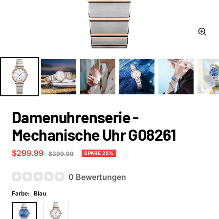
Zoom
Damenuhrenserie -
Mechanische Uhr G08261
Angebotspreis
$299.99
Regulärer
SPARE 25%
$399.99
Preis
0 Bewertungen
Farbe:
Blau
Blau
Weiß