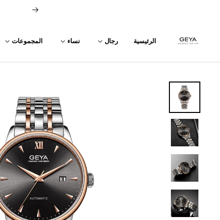
خطي
السابق
لى
حتوي
GEYA
الرئيسية
رجال
نساء
المجموعات