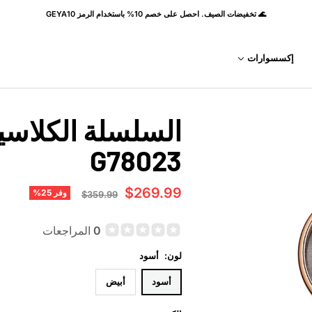
🌊 تخفيضات الصيف. احصل على خصم 10% باستخدام الرمز GEYA10
إكسسوارات
السلسلة الكلاسيك
G78023
السعر
$269.99
وفر 25%
السعر
$359.99
العادي
المخفَّض
0 المراجعات
لون:
أسود
أسود
أبيض