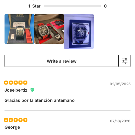
1
Star
0
Write a review
02/05/2025
Jose bertiz
Gracias por la atención antemano
07/18/2026
George