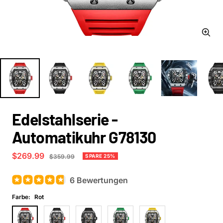
Zoom
Edelstahlserie -
Automatikuhr G78130
Angebotspreis
$269.99
Regulärer
SPARE 25%
$359.99
Preis
6 Bewertungen
Farbe:
Rot
Rot
Schwarz
Grau
Grün
Gelb