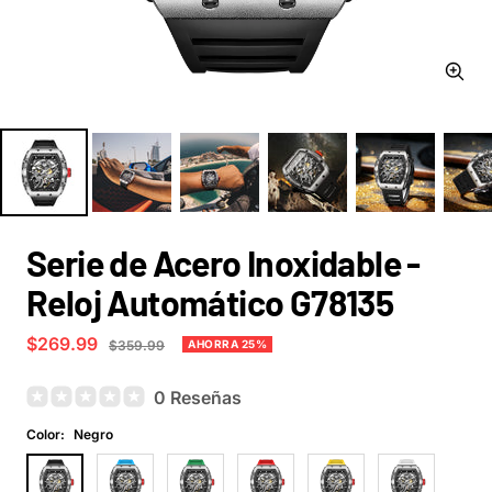
Zoom
Serie de Acero Inoxidable -
Reloj Automático G78135
Precio
$269.99
Precio
AHORRA 25%
$359.99
normal
de
venta
0 Reseñas
Color:
Negro
Negro
Azul
Verde
Rojo
Amarillo
Blanco