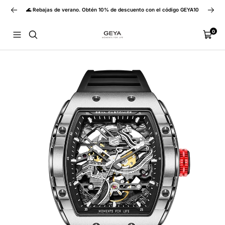
Saltar
Anterior
Siguie
🌊 Rebajas de verano. Obtén 10% de descuento con el código GEYA10
al
contenido
GEYA
0
Navigación
Carrito