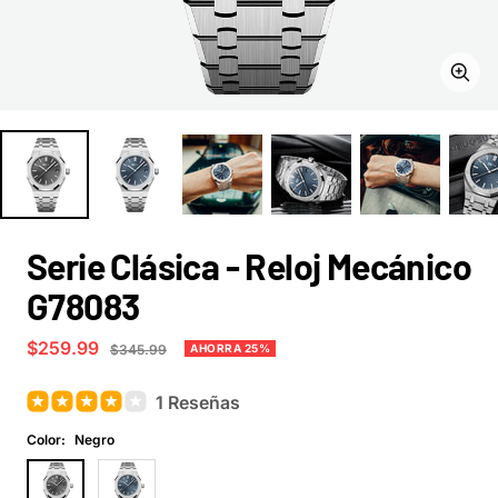
Zoom
Serie Clásica - Reloj Mecánico
G78083
Precio
$259.99
Precio
AHORRA 25%
$345.99
normal
de
venta
1 Reseñas
Color:
Negro
Negro
Azul