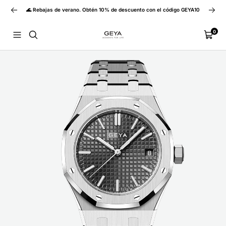
Saltar
Anterior
Siguie
🌊 Rebajas de verano. Obtén 10% de descuento con el código GEYA10
al
contenido
GEYA
0
Navigación
Carrito